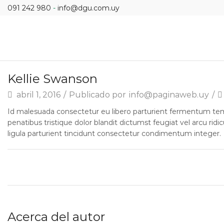
091 242 980
-
info@dgu.com.uy
Kellie Swanson
abril 1, 2016
/
Publicado por
info@paginaweb.uy
/
Id malesuada consectetur eu libero parturient fermentum temp
penatibus tristique dolor blandit dictumst feugiat vel arcu ri
ligula parturient tincidunt consectetur condimentum integer.
Acerca del autor