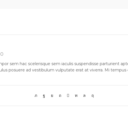
0
or sem hac scelerisque sem iaculis suspendisse parturient apten
diculus posuere ad vestibulum vulputate erat at viverra. Mi tempu