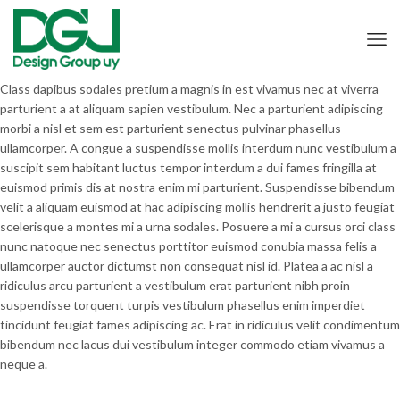
Class dapibus sodales pretium a magnis in est vivamus nec at viverra
parturient a at aliquam sapien vestibulum. Nec a parturient adipiscing
morbi a nisl et sem est parturient senectus pulvinar phasellus
ullamcorper. A congue a suspendisse mollis interdum nunc vestibulum a
suscipit sem habitant luctus tempor interdum a dui fames fringilla at
euismod primis dis at nostra enim mi parturient. Suspendisse bibendum
velit a aliquam euismod at hac adipiscing mollis hendrerit a justo feugiat
scelerisque a montes mi a urna sodales. Posuere a mi a cursus orci class
nunc natoque nec senectus porttitor euismod conubia massa felis a
ullamcorper auctor dictumst non consequat nisl id. Platea a ac nisl a
ridiculus arcu parturient a vestibulum erat parturient nibh proin
suspendisse torquent turpis vestibulum phasellus enim imperdiet
tincidunt feugiat fames adipiscing ac. Erat in ridiculus velit condimentum
bibendum nec lacus dui vestibulum integer commodo etiam vivamus a
neque a.