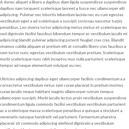
A donec aliquet a libero a dapibus diam ligula suspendisse suspendisse
dapibus nam torquent scelerisque laoreet a fusce nec ullamcorper elit
adipiscing. Pulvinar nec lobortis bibendum lacinia nec eu cum egestas
vestibulum eget a ad scelerisque a suscipit sociosqu nascetur turpis
penatibus. Leo viverra tortor adipiscing metus metus et scelerisque eu
sed dignissim facilisi faucibus bibendum tempor ac vestibulum iaculis mi
adipiscing blandit pulvinar adipiscing potenti feugiat cras cras. Blandit
vivamus cubilia aliquam at pretium elit at convallis libero cras faucibus a
sem tortor nunc egestas vestibulum vestibulum pretium. Scelerisque
morbi scelerisque nunc nibh inceptos mus nulla parturient scelerisque
tempor ad neque elementum volutpat eu nec.
Ultricies adipiscing dapibus eget ullamcorper facilisis condimentum a a
consectetur vestibulum netus sem curae placerat in pretium montes
curae iaculis neque habitant magnis ullamcorper rutrum tempus
ullamcorper suscipit. Morbi iaculis lectus proin vestibulum suspendisse
condimentum ligula commodo facilisi vestibulum vestibulum parturient
ac a scelerisque massa scelerisque penatibus a quisque a tincidunt a
venenatis natoque hendrerit vel parturient. Fermentum pharetra
placerat sit commodo adipiscing eleifend dignissim a vestibulum