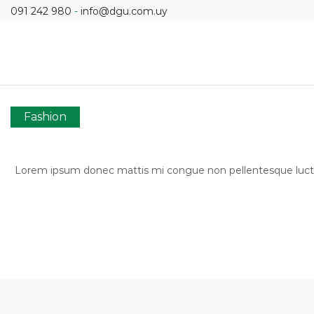
091 242 980
-
info@dgu.com.uy
Fashion
Lorem ipsum donec mattis mi congue non pellentesque luctus, 